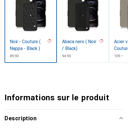
Noir - Couture (
Abaca nero ( Noir
Acier v
Nappa - Black )
/ Black)
Coutur
CHF
89.90
CHF
94.90
CHF
109.–
Informations sur le produit
Description