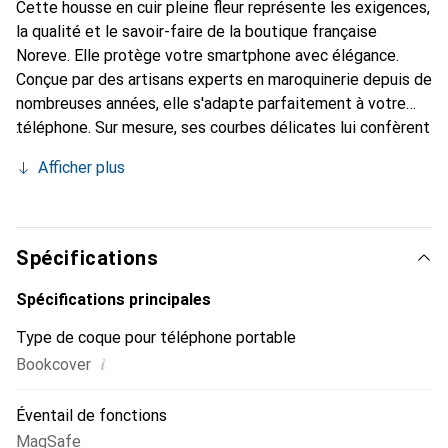
Cette housse en cuir pleine fleur représente les exigences,
la qualité et le savoir-faire de la boutique française
Noreve. Elle protège votre smartphone avec élégance.
Conçue par des artisans experts en maroquinerie depuis de
nombreuses années, elle s'adapte parfaitement à votre
téléphone. Sur mesure, ses courbes délicates lui confèrent
une véritable seconde peau. Elle devient un accessoire
Afficher plus
chic et indispensable pour votre smartphone.
Reconnaissante à l'international pour ses produits de
haute qualité, la marque Noreve est un choix sûr pour une
clientèle exigeante.
Spécifications
Spécifications principales
Type de coque pour téléphone portable
i
Bookcover
Éventail de fonctions
MagSafe