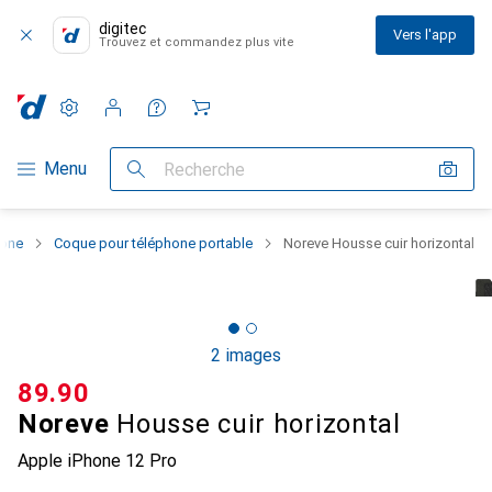
digitec
Vers l'app
Trouvez et commandez plus vite
Paramètres
Compte client
Listes de comparaison
Listes d'envies
Panier
Navigation par catégorie
Menu
Recherche
hone
Coque pour téléphone portable
Noreve Housse cuir horizontal
2 images
CHF
89.90
Noreve
Housse cuir horizontal
Apple iPhone 12 Pro