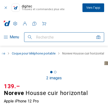
digitec
Vers l'app
Trouvez et commandez plus vite
Paramètres
Compte client
Listes de comparaison
Listes d'envies
Panier
Navigation par catégorie
Menu
Recherche
hone
Coque pour téléphone portable
Noreve Housse cuir horizontal
2 images
CHF
139.–
Noreve
Housse cuir horizontal
Apple iPhone 12 Pro