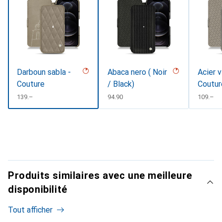
Darboun sabla -
Abaca nero ( Noir
Acier v
Couture
/ Black)
Coutur
CHF
139.–
CHF
94.90
CHF
109.–
Produits similaires avec une meilleure
disponibilité
Tout afficher