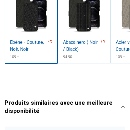
Ebène - Couture,
Abaca nero ( Noir
Acier v
Noir, Noir
/ Black)
Coutur
CHF
109.–
CHF
94.90
CHF
109.–
Produits similaires avec une meilleure
disponibilité