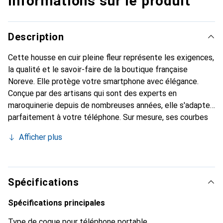
Informations sur le produit
Description
Cette housse en cuir pleine fleur représente les exigences,
la qualité et le savoir-faire de la boutique française
Noreve. Elle protège votre smartphone avec élégance.
Conçue par des artisans qui sont des experts en
maroquinerie depuis de nombreuses années, elle s'adapte
parfaitement à votre téléphone. Sur mesure, ses courbes
délicates lui confèrent une véritable seconde peau. Elle
Afficher plus
devient l'accessoire chic et indispensable de votre
smartphone. Reconnaître internationalement pour ses
produits de haute qualité, la marque Noreve est un choix
sûr pour une clientèle exigeante.
Spécifications
Spécifications principales
Type de coque pour téléphone portable