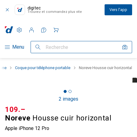
digitec
Vers l'app
Trouvez et commandez plus vite
Paramètres
Compte client
Listes de comparaison
Listes d'envies
Panier
Navigation par catégorie
Menu
Recherche
hone
Coque pour téléphone portable
Noreve Housse cuir horizontal
2 images
CHF
109.–
Noreve
Housse cuir horizontal
Apple iPhone 12 Pro