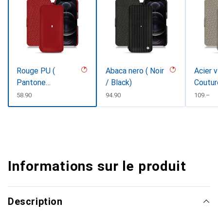
Rouge PU (
Abaca nero ( Noir
Acier v
Pantone
/ Black)
Coutur
#d50032 )
CHF
58.90
CHF
94.90
CHF
109.–
Informations sur le produit
Description