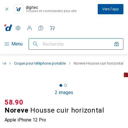
digitec
Vers l'app
Trouvez et commandez plus vite
Paramètres
Compte client
Listes de comparaison
Listes d'envies
Panier
Navigation par catégorie
Menu
Recherche
hone
Coque pour téléphone portable
Noreve Housse cuir horizontal
2 images
CHF
58.90
Noreve
Housse cuir horizontal
Apple iPhone 12 Pro