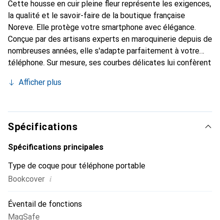
Cette housse en cuir pleine fleur représente les exigences,
la qualité et le savoir-faire de la boutique française
Noreve. Elle protège votre smartphone avec élégance.
Conçue par des artisans experts en maroquinerie depuis de
nombreuses années, elle s'adapte parfaitement à votre
téléphone. Sur mesure, ses courbes délicates lui confèrent
une véritable seconde peau. Elle devient l'accessoire chic
Afficher plus
et indispensable pour votre smartphone. Reconnaître
internationalement pour ses produits de haute qualité, la
marque Noreve est un choix sûr pour une clientèle
exigeante.
Spécifications
Spécifications principales
Type de coque pour téléphone portable
i
Bookcover
Éventail de fonctions
MagSafe