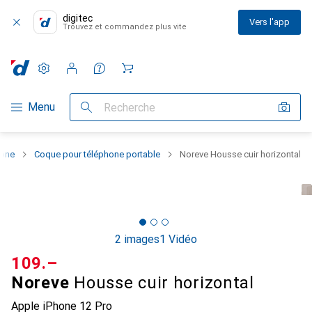
digitec
Vers l'app
Trouvez et commandez plus vite
Paramètres
Compte client
Listes de comparaison
Listes d'envies
Panier
Navigation par catégorie
Menu
Recherche
hone
Coque pour téléphone portable
Noreve Housse cuir horizontal
2 images
1 Vidéo
CHF
109.–
Noreve
Housse cuir horizontal
Apple iPhone 12 Pro