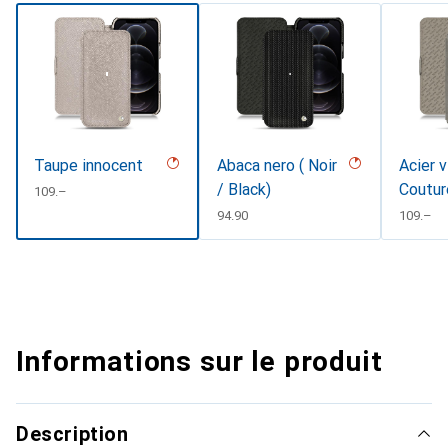
Taupe innocent
Abaca nero ( Noir
Acier v
/ Black)
Coutur
CHF
109.–
CHF
94.90
CHF
109.–
Informations sur le produit
Description