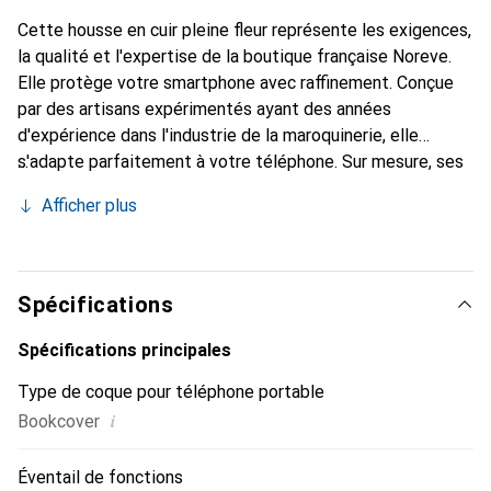
Cette housse en cuir pleine fleur représente les exigences,
la qualité et l'expertise de la boutique française Noreve.
Elle protège votre smartphone avec raffinement. Conçue
par des artisans expérimentés ayant des années
d'expérience dans l'industrie de la maroquinerie, elle
s'adapte parfaitement à votre téléphone. Sur mesure, ses
courbes délicates offrent une véritable seconde peau. Elle
Afficher plus
devient l'accessoire chic et indispensable pour votre
smartphone. La marque Noreve est reconnue
internationalement pour ses produits de haute qualité et
constitue un choix fiable pour une clientèle exigeante.
Spécifications
Spécifications principales
Type de coque pour téléphone portable
i
Bookcover
Éventail de fonctions