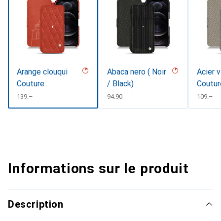
Arange clouqui
Abaca nero ( Noir
Acier v
Couture
/ Black)
Coutur
CHF
139.–
CHF
94.90
CHF
109.–
Informations sur le produit
Description