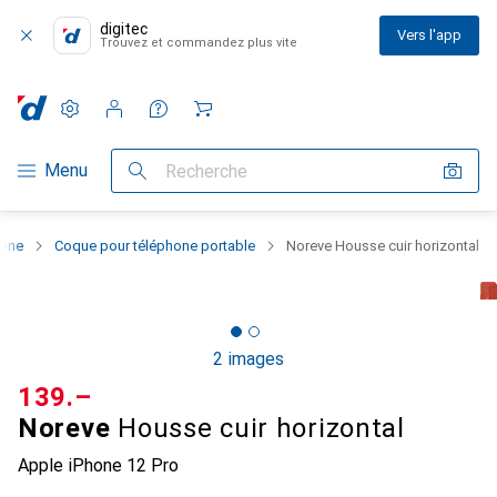
digitec
Vers l'app
Trouvez et commandez plus vite
Paramètres
Compte client
Listes de comparaison
Listes d'envies
Panier
Navigation par catégorie
Menu
Recherche
hone
Coque pour téléphone portable
Noreve Housse cuir horizontal
2 images
CHF
139.–
Noreve
Housse cuir horizontal
Apple iPhone 12 Pro