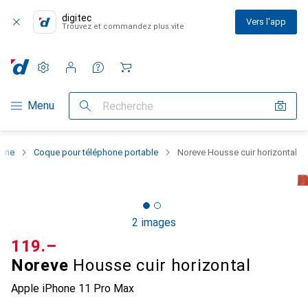
digitec
Vers l'app
Trouvez et commandez plus vite
Paramètres
Compte client
Listes de comparaison
Listes d'envies
Panier
Navigation par catégorie
Menu
Recherche
hone
Coque pour téléphone portable
Noreve Housse cuir horizontal
2 images
CHF
119.–
Noreve
Housse cuir horizontal
Apple iPhone 11 Pro Max