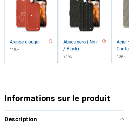
Arange clouqui
Abaca nero ( Noir
Acier 
/ Black)
Coutu
CHF
119.–
CHF
94.90
CHF
109.–
Informations sur le produit
Description