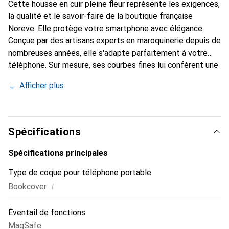
Cette housse en cuir pleine fleur représente les exigences,
la qualité et le savoir-faire de la boutique française
Noreve. Elle protège votre smartphone avec élégance.
Conçue par des artisans experts en maroquinerie depuis de
nombreuses années, elle s'adapte parfaitement à votre
téléphone. Sur mesure, ses courbes fines lui confèrent une
véritable seconde peau. Elle devient l'accessoire chic et
Afficher plus
indispensable de votre smartphone. Reconnaître
internationalement pour ses produits de haute qualité, la
marque Noreve est un choix sûr pour une clientèle
exigeante.
Spécifications
Spécifications principales
Type de coque pour téléphone portable
i
Bookcover
Éventail de fonctions
MagSafe