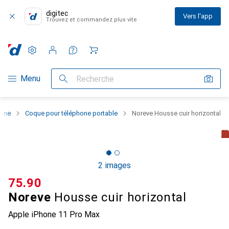
digitec
Vers l'app
Trouvez et commandez plus vite
Paramètres
Compte client
Listes de comparaison
Listes d'envies
Panier
Navigation par catégorie
Menu
Recherche
hone
Coque pour téléphone portable
Noreve Housse cuir horizontal
2 images
CHF
75.90
Noreve
Housse cuir horizontal
Apple iPhone 11 Pro Max