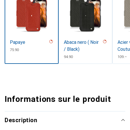
Papaye
Abaca nero ( Noir
Acier 
/ Black)
Coutu
CHF
75.90
CHF
94.90
CHF
109.–
Informations sur le produit
Description