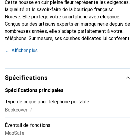
Cette housse en cuir pleine fleur représente les exigences,
la qualité et le savoir-faire de la boutique française
Noreve. Elle protège votre smartphone avec élégance.
Conçue par des artisans experts en maroquinerie depuis de
nombreuses années, elle s'adapte parfaitement à votre
téléphone. Sur mesure, ses courbes délicates lui confèrent
une véritable seconde peau. Elle devient l'accessoire chic
Afficher plus
et indispensable de votre smartphone. Reconnu
internationalement pour ses produits de haute qualité, la
marque Noreve est un choix sûr pour une clientèle
exigeante.
Spécifications
Spécifications principales
Type de coque pour téléphone portable
i
Bookcover
Éventail de fonctions
MagSafe