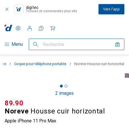
digitec
Vers l'app
Trouvez et commandez plus vite
Paramètres
Compte client
Listes de comparaison
Listes d'envies
Panier
Navigation par catégorie
Menu
Recherche
hone
Coque pour téléphone portable
Noreve Housse cuir horizontal
2 images
CHF
89.90
Noreve
Housse cuir horizontal
Apple iPhone 11 Pro Max