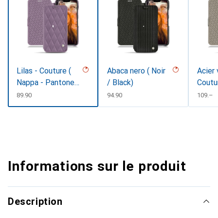
Lilas - Couture (
Abaca nero ( Noir
Acier 
Nappa - Pantone
/ Black)
Coutu
#b9a3e3 )
CHF
89.90
CHF
94.90
CHF
109.–
Informations sur le produit
Description