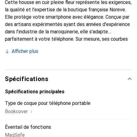
Cette housse en cuir pleine fleur représente les exigences,
la qualité et l'expertise de la boutique française Noreve.
Elle protège votre smartphone avec élégance. Conçue par
des artisans expérimentés ayant des années d'expérience
dans l'industrie de la maroquinerie, elle s'adapte
parfaitement à votre téléphone. Sur mesure, ses courbes
raffinées offrent une véritable seconde peau. Elle devient
Afficher plus
l'accessoire chic et indispensable pour votre smartphone.
La marque Noreve est reconnue internationalement pour
ses produits de haute qualité et constitue un choix fiable
pour une clientèle exigeante.
Spécifications
Spécifications principales
Type de coque pour téléphone portable
i
Bookcover
Éventail de fonctions
MagSafe