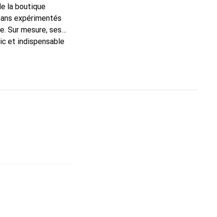
de la boutique
isans expérimentés
e. Sur mesure, ses
ic et indispensable
té, la marque Noreve