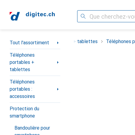
Recherche
Navigation par catégorie
ortiment
Téléphones portables + tablettes
Téléphones po
Tout l'assortiment
Téléphones
portables +
tablettes
Téléphones
portables :
accessoires
Protection du
smartphone
Bandoulière pour