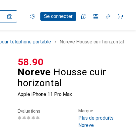
Paramètres
Compte client
Listes de comparaison
Listes d'envies
Panier
Se connecter
pour téléphone portable
Noreve Housse cuir horizontal
CHF
58.90
Noreve
Housse cuir
horizontal
Apple iPhone 11 Pro Max
Marque
Évaluations
Plus de produits
Noreve