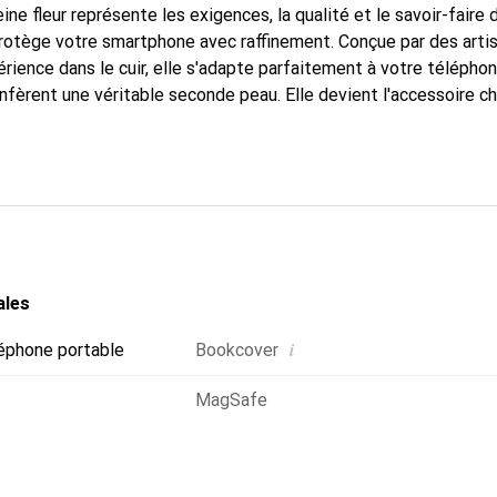
ine fleur représente les exigences, la qualité et le savoir-faire 
protège votre smartphone avec raffinement. Conçue par des art
rience dans le cuir, elle s'adapte parfaitement à votre téléphon
nfèrent une véritable seconde peau. Elle devient l'accessoire ch
Reconnaissance internationale pour ses produits de haute quali
 une clientèle exigeante.
ales
i
éphone portable
Bookcover
MagSafe