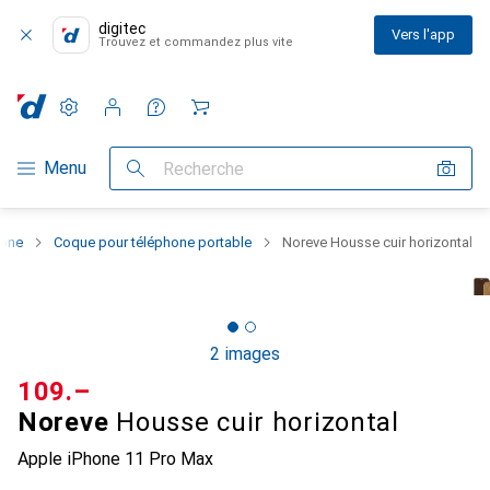
digitec
Vers l'app
Trouvez et commandez plus vite
Paramètres
Compte client
Listes de comparaison
Listes d'envies
Panier
Navigation par catégorie
Menu
Recherche
hone
Coque pour téléphone portable
Noreve Housse cuir horizontal
2 images
CHF
109.–
Noreve
Housse cuir horizontal
Apple iPhone 11 Pro Max