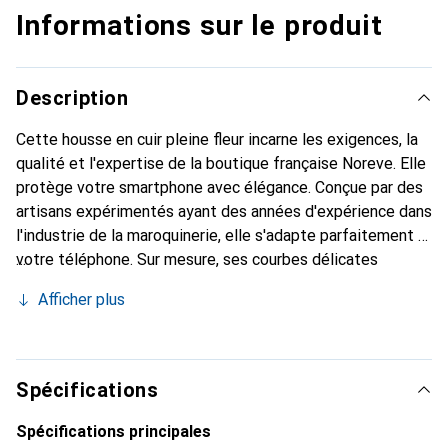
Informations sur le produit
Description
Cette housse en cuir pleine fleur incarne les exigences, la
qualité et l'expertise de la boutique française Noreve. Elle
protège votre smartphone avec élégance. Conçue par des
artisans expérimentés ayant des années d'expérience dans
l'industrie de la maroquinerie, elle s'adapte parfaitement à
votre téléphone. Sur mesure, ses courbes délicates
offrent une véritable sensation de seconde peau. Elle
Afficher plus
devient l'accessoire chic et indispensable pour votre
smartphone. La marque Noreve est reconnue
internationalement pour ses produits de haute qualité et
constitue un choix fiable pour une clientèle exigeante.
Spécifications
Spécifications principales