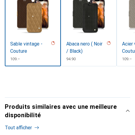
Sable vintage -
Abaca nero ( Noir
Acier 
Couture
/ Black)
Coutu
CHF
109.–
CHF
94.90
CHF
109.–
Produits similaires avec une meilleure
disponibilité
Tout afficher