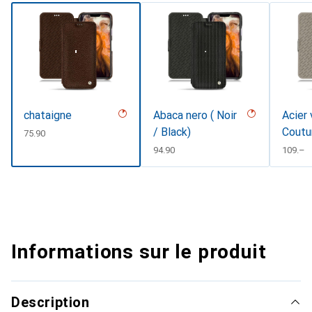
chataigne
Abaca nero ( Noir
Acier 
/ Black)
Coutu
CHF
75.90
CHF
94.90
CHF
109.–
Informations sur le produit
Description