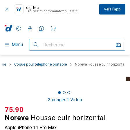
digitec
Vers l'app
Trouvez et commandez plus vite
Paramètres
Compte client
Listes de comparaison
Listes d'envies
Panier
Navigation par catégorie
Menu
Recherche
hone
Coque pour téléphone portable
Noreve Housse cuir horizontal
2 images
1 Vidéo
CHF
75.90
Noreve
Housse cuir horizontal
Apple iPhone 11 Pro Max