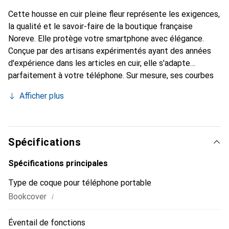
Cette housse en cuir pleine fleur représente les exigences,
la qualité et le savoir-faire de la boutique française
Noreve. Elle protège votre smartphone avec élégance.
Conçue par des artisans expérimentés ayant des années
d'expérience dans les articles en cuir, elle s'adapte
parfaitement à votre téléphone. Sur mesure, ses courbes
délicates lui confèrent une véritable seconde peau. Elle
Afficher plus
devient l'accessoire chic et indispensable pour votre
smartphone. La marque Noreve est reconnue
internationalement pour ses produits de haute qualité et
constitue un choix fiable pour une clientèle exigeante.
Spécifications
Spécifications principales
Type de coque pour téléphone portable
i
Bookcover
Éventail de fonctions