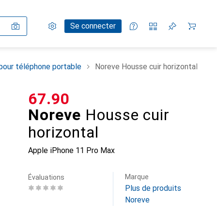
Paramètres
Compte client
Listes de comparaison
Listes d'envies
Panier
Se connecter
pour téléphone portable
Noreve Housse cuir horizontal
CHF
67.90
Noreve
Housse cuir
horizontal
Apple iPhone 11 Pro Max
Marque
Évaluations
Plus de produits
Noreve