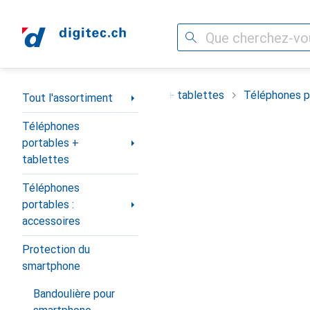
Recherche
Navigation par catégorie
ortiment
Téléphones portables + tablettes
Téléphones po
Tout l'assortiment
Téléphones
portables +
tablettes
Téléphones
portables :
accessoires
Protection du
smartphone
Bandoulière pour