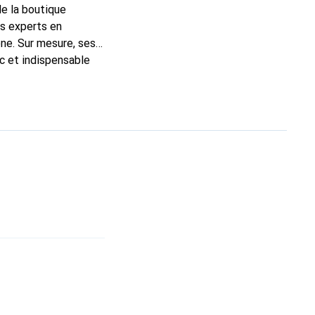
de la boutique
ns experts en
ne. Sur mesure, ses
ic et indispensable
ité, la marque