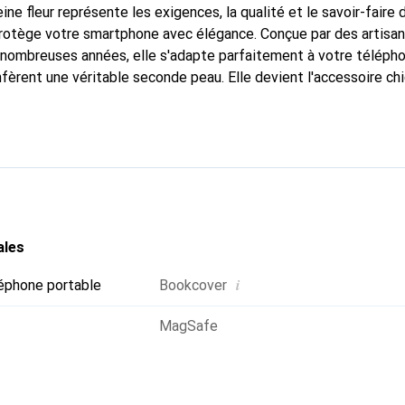
ine fleur représente les exigences, la qualité et le savoir-faire 
protège votre smartphone avec élégance. Conçue par des artisa
nombreuses années, elle s'adapte parfaitement à votre télépho
nfèrent une véritable seconde peau. Elle devient l'accessoire ch
Reconnaître internationalement pour ses produits de haute qual
 pour une clientèle exigeante.
ales
i
éphone portable
Bookcover
MagSafe