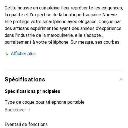
Cette housse en cuir pleine fleur représente les exigences,
la qualité et l'expertise de la boutique française Noreve.
Elle protège votre smartphone avec élégance. Conçue par
des artisans expérimentés ayant des années d'expérience
dans l'industrie de la maroquinerie, elle s'adapte
parfaitement à votre téléphone. Sur mesure, ses courbes
raffinées lui confèrent une véritable seconde peau. Elle
Afficher plus
devient un accessoire chic et indispensable pour votre
smartphone. Reconnaissante à l'international pour ses
produits de haute qualité, la marque Noreve est un choix
fiable pour une clientèle exigeante.
Spécifications
Spécifications principales
Type de coque pour téléphone portable
i
Bookcover
Éventail de fonctions