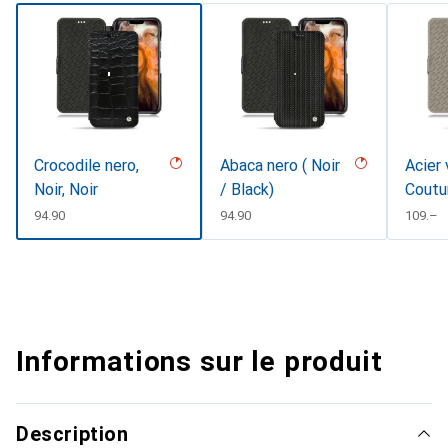
Crocodile nero,
Abaca nero ( Noir
Acier 
Noir, Noir
/ Black)
Coutu
CHF
94.90
CHF
94.90
CHF
109.–
Informations sur le produit
Description