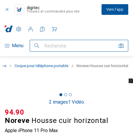
digitec
Vers l'app
Trouvez et commandez plus vite
Paramètres
Compte client
Listes de comparaison
Listes d'envies
Panier
Navigation par catégorie
Menu
Recherche
hone
Coque pour téléphone portable
Noreve Housse cuir horizontal
2 images
1 Vidéo
CHF
94.90
Noreve
Housse cuir horizontal
Apple iPhone 11 Pro Max