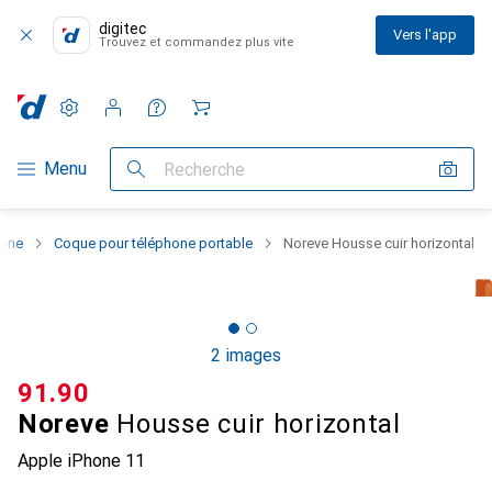
digitec
Vers l'app
Trouvez et commandez plus vite
Paramètres
Compte client
Listes de comparaison
Listes d'envies
Panier
Navigation par catégorie
Menu
Recherche
hone
Coque pour téléphone portable
Noreve Housse cuir horizontal
2 images
CHF
91.90
Noreve
Housse cuir horizontal
Apple iPhone 11