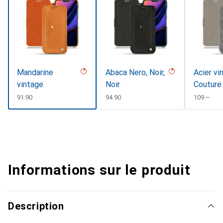
Mandarine
Abaca Nero, Noir,
Acier vi
vintage
Noir
Couture
CHF
91.90
CHF
94.90
CHF
109.–
Informations sur le produit
Description