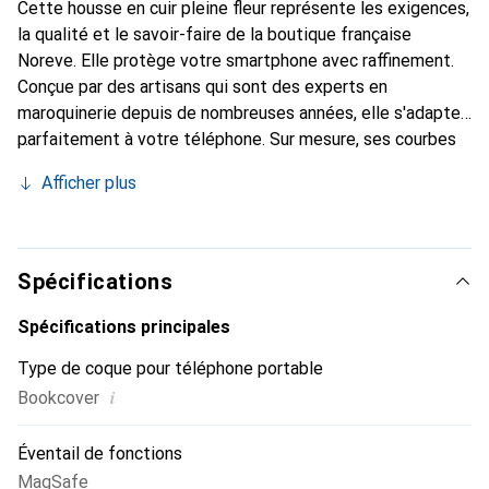
Cette housse en cuir pleine fleur représente les exigences,
la qualité et le savoir-faire de la boutique française
Noreve. Elle protège votre smartphone avec raffinement.
Conçue par des artisans qui sont des experts en
maroquinerie depuis de nombreuses années, elle s'adapte
parfaitement à votre téléphone. Sur mesure, ses courbes
délicates lui confèrent une véritable seconde peau. Elle
Afficher plus
devient un accessoire chic et essentiel pour votre
smartphone. Reconnaître internationalement pour ses
produits de haute qualité, la marque Noreve est un choix
sûr pour une clientèle exigeante.
Spécifications
Spécifications principales
Type de coque pour téléphone portable
i
Bookcover
Éventail de fonctions
MagSafe