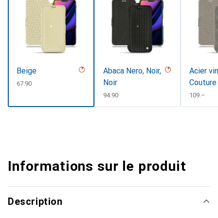
Beige
Abaca Nero, Noir,
Acier vi
Noir
Couture
CHF
67.90
CHF
94.90
CHF
109.–
Informations sur le produit
Description