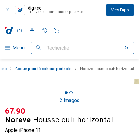
digitec
Vers l'app
Trouvez et commandez plus vite
Paramètres
Compte client
Listes de comparaison
Listes d'envies
Panier
Navigation par catégorie
Menu
Recherche
hone
Coque pour téléphone portable
Noreve Housse cuir horizontal
2 images
CHF
67.90
Noreve
Housse cuir horizontal
Apple iPhone 11