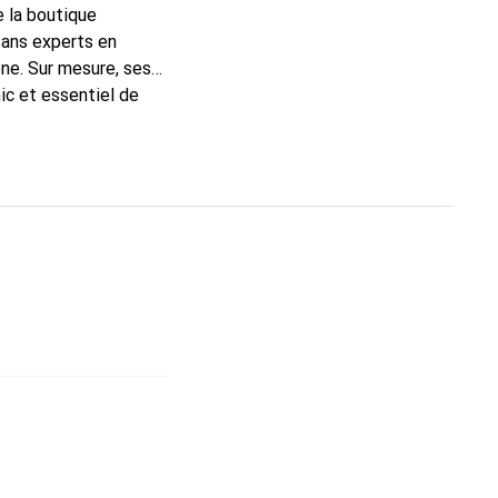
e la boutique
sans experts en
ne. Sur mesure, ses
ic et essentiel de
 la marque Noreve est