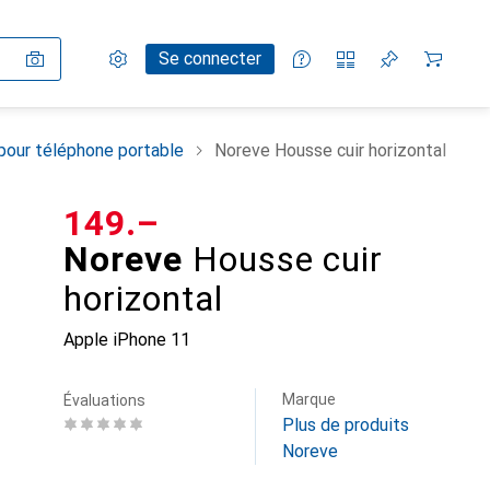
Paramètres
Compte client
Listes de comparaison
Listes d'envies
Panier
Se connecter
pour téléphone portable
Noreve Housse cuir horizontal
CHF
149.–
Noreve
Housse cuir
horizontal
Apple iPhone 11
Marque
Évaluations
Plus de produits
Noreve