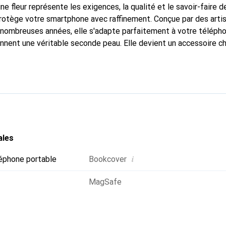
ne fleur représente les exigences, la qualité et le savoir-faire d
protège votre smartphone avec raffinement. Conçue par des arti
nombreuses années, elle s'adapte parfaitement à votre télépho
onnent une véritable seconde peau. Elle devient un accessoire ch
naissable à l'international pour ses produits de haute qualité,
ientèle exigeante.
ales
i
éphone portable
Bookcover
MagSafe