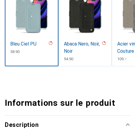
Bleu Ciel PU
Abaca Nero, Noir,
Acier vi
Noir
Couture
CHF
58.90
CHF
94.90
CHF
109.–
Informations sur le produit
Description