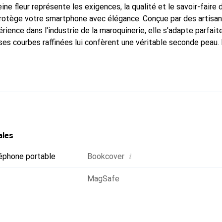
ine fleur représente les exigences, la qualité et le savoir-faire 
 protège votre smartphone avec élégance. Conçue par des artisa
rience dans l'industrie de la maroquinerie, elle s'adapte parfai
ses courbes raffinées lui confèrent une véritable seconde peau. 
dispensable pour votre smartphone. Reconnaître internationaleme
que Noreve est un choix fiable pour une clientèle exigeante.
ales
i
éphone portable
Bookcover
MagSafe