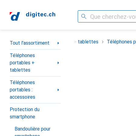
Recherche
Navigation par catégorie
ortiment
Téléphones portables + tablettes
Téléphones po
Tout l'assortiment
Téléphones
portables +
tablettes
Téléphones
portables :
accessoires
Protection du
smartphone
Bandoulière pour