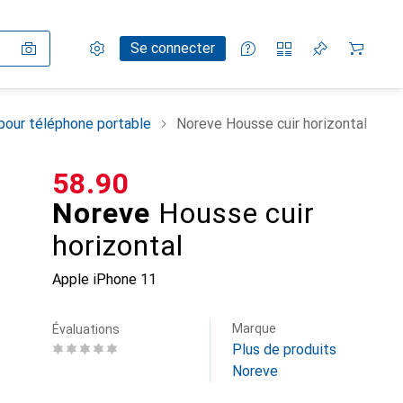
Paramètres
Compte client
Listes de comparaison
Listes d'envies
Panier
Se connecter
pour téléphone portable
Noreve Housse cuir horizontal
CHF
58.90
Noreve
Housse cuir
horizontal
Apple iPhone 11
Marque
Évaluations
Plus de produits
Noreve