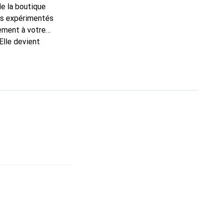
de la boutique
ns expérimentés
tement à votre
Elle devient
nt pour ses produits