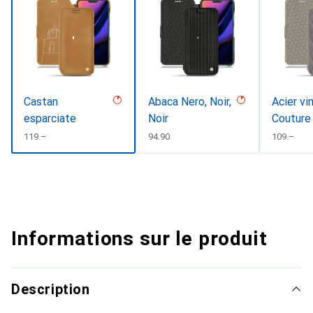
Castan
Abaca Nero, Noir,
Acier vi
esparciate
Noir
Couture
CHF
119.–
CHF
94.90
CHF
109.–
Informations sur le produit
Description