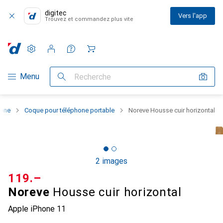
digitec
Vers l'app
Trouvez et commandez plus vite
Paramètres
Compte client
Listes de comparaison
Listes d'envies
Panier
Navigation par catégorie
Menu
Recherche
hone
Coque pour téléphone portable
Noreve Housse cuir horizontal
2 images
CHF
119.–
Noreve
Housse cuir horizontal
Apple iPhone 11