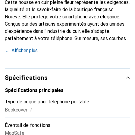
Cette housse en cuir pleine fleur représente les exigences,
la qualité et le savoir-faire de la boutique française
Noreve. Elle protège votre smartphone avec élégance.
Conçue par des artisans expérimentés ayant des années
d'expérience dans l'industrie du cuir, elle s'adapte
parfaitement à votre téléphone. Sur mesure, ses courbes
raffinées lui confèrent une véritable seconde peau. Elle
Afficher plus
devient l'accessoire chic et indispensable pour votre
smartphone. Reconnaître internationalement pour ses
produits de haute qualité, la marque Noreve est un choix
fiable pour une clientèle exigeante.
Spécifications
Spécifications principales
Type de coque pour téléphone portable
i
Bookcover
Éventail de fonctions
MagSafe