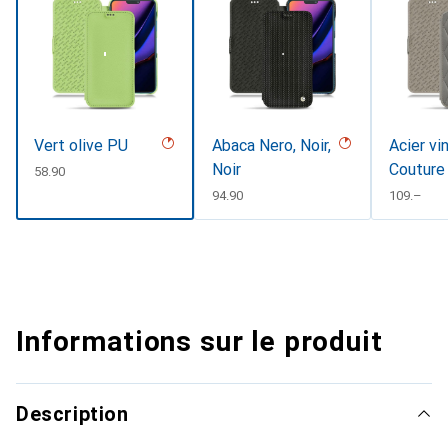
Vert olive PU
Abaca Nero, Noir,
Acier vi
Noir
Couture
CHF
58.90
CHF
94.90
CHF
109.–
Informations sur le produit
Description