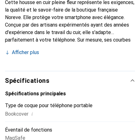
Cette housse en cuir pleine fleur représente les exigences,
la qualité et le savoir-faire de la boutique française
Noreve. Elle protège votre smartphone avec élégance.
Conçue par des artisans expérimentés ayant des années
d'expérience dans le travail du cuir, elle s'adapte
parfaitement à votre téléphone. Sur mesure, ses courbes
délicates lui confèrent une véritable seconde peau. Elle
Afficher plus
devient l'accessoire chic et indispensable pour votre
smartphone. Reconnaître internationalement pour ses
produits de haute qualité, la marque Noreve est un choix
fiable pour une clientèle exigeante.
Spécifications
Spécifications principales
Type de coque pour téléphone portable
i
Bookcover
Éventail de fonctions
MagSafe