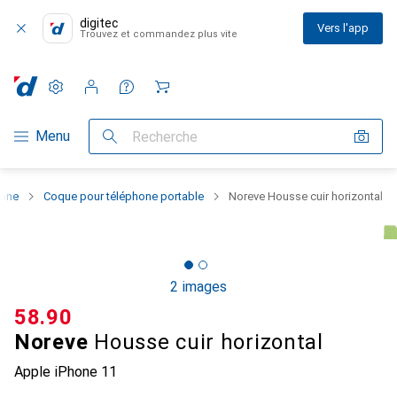
digitec
Vers l'app
Trouvez et commandez plus vite
Paramètres
Compte client
Listes de comparaison
Listes d'envies
Panier
Navigation par catégorie
Menu
Recherche
hone
Coque pour téléphone portable
Noreve Housse cuir horizontal
2 images
CHF
58.90
Noreve
Housse cuir horizontal
Apple iPhone 11