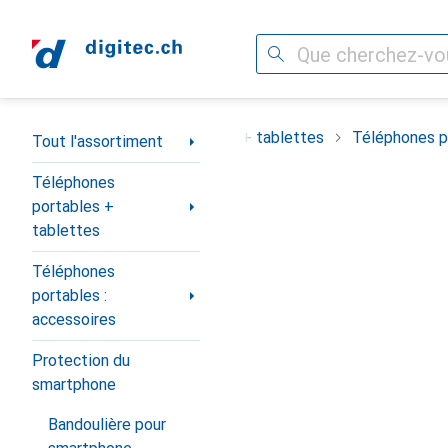
Recherche
Navigation par catégorie
ortiment
Téléphones portables + tablettes
Téléphones po
Tout l'assortiment
Téléphones
portables +
tablettes
Téléphones
portables :
accessoires
Protection du
smartphone
Bandoulière pour