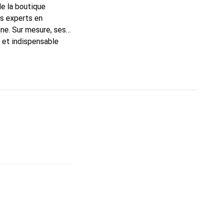
de la boutique
ns experts en
ne. Sur mesure, ses
c et indispensable
ité, la marque