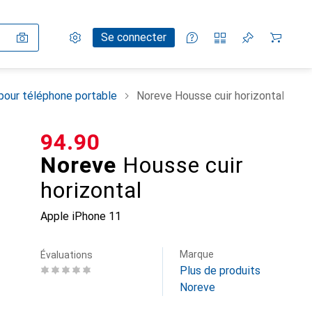
Paramètres
Compte client
Listes de comparaison
Listes d'envies
Panier
Se connecter
pour téléphone portable
Noreve Housse cuir horizontal
CHF
94.90
Noreve
Housse cuir
horizontal
Apple iPhone 11
Marque
Évaluations
Plus de produits
Noreve