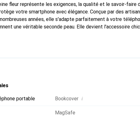
ine fleur représente les exigences, la qualité et le savoir-faire 
protège votre smartphone avec élégance. Conçue par des artisa
nombreuses années, elle s'adapte parfaitement à votre télépho
onnent une véritable seconde peau. Elle devient l'accessoire chi
Reconnaître internationalement pour ses produits de haute qual
 pour une clientèle exigeante.
ales
i
éphone portable
Bookcover
MagSafe