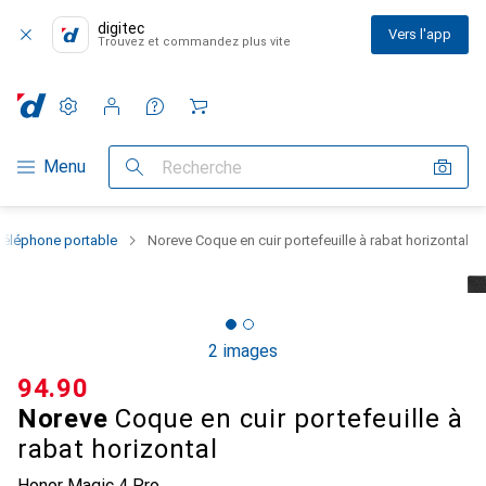
digitec
Vers l'app
Trouvez et commandez plus vite
Paramètres
Compte client
Listes de comparaison
Listes d'envies
Panier
Navigation par catégorie
Menu
Recherche
téléphone portable
Noreve Coque en cuir portefeuille à rabat horizontal
2 images
CHF
94.90
Noreve
Coque en cuir portefeuille à
rabat horizontal
Honor Magic 4 Pro