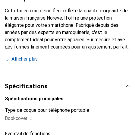
Cet étui en cuir pleine fleur reflète la qualité exigeante de
la maison française Noreve. Il offre une protection
élégante pour votre smartphone. Fabriqué depuis des
années par des experts en maroquinerie, c'est le
complément idéal pour votre appareil. Sur mesure et avec
des formes finement courbées pour un ajustement parfait.
Un accessoire élégant et l'habit idéal pour votre
Afficher plus
smartphone. La marque Noreve est reconnue
internationalement pour ses produits de haute qualité et
constitue toujours un bon choix pour le client exigeant.
Spécifications
Spécifications principales
Type de coque pour téléphone portable
i
Bookcover
Éventail de fonctions