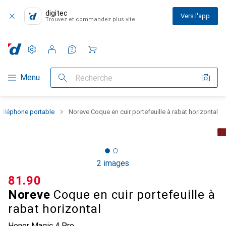
digitec
Vers l'app
Trouvez et commandez plus vite
Paramètres
Compte client
Listes de comparaison
Listes d'envies
Panier
Navigation par catégorie
Menu
Recherche
téléphone portable
Noreve Coque en cuir portefeuille à rabat horizontal
2 images
CHF
81.90
Noreve
Coque en cuir portefeuille à
rabat horizontal
Honor Magic 4 Pro