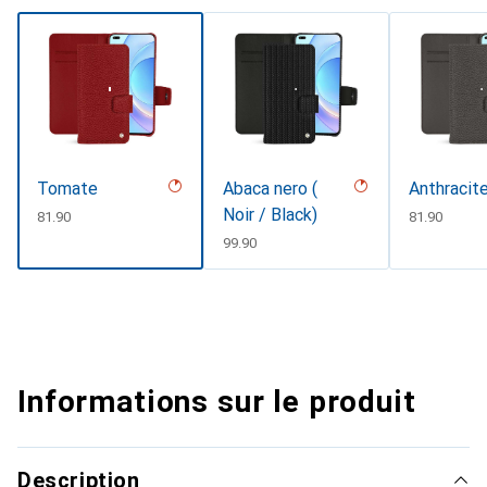
Tomate
Abaca nero (
Anthracit
Noir / Black)
CHF
81.90
CHF
81.90
CHF
99.90
Informations sur le produit
Description