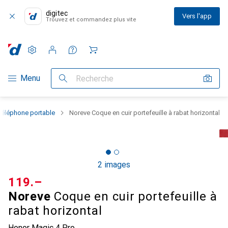
digitec
Vers l'app
Trouvez et commandez plus vite
Paramètres
Compte client
Listes de comparaison
Listes d'envies
Panier
Navigation par catégorie
Menu
Recherche
téléphone portable
Noreve Coque en cuir portefeuille à rabat horizontal
2 images
CHF
119.–
Noreve
Coque en cuir portefeuille à
rabat horizontal
Honor Magic 4 Pro