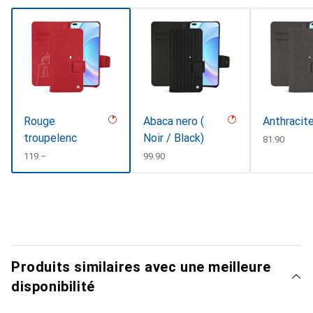
Rouge
Abaca nero (
Anthracit
troupelenc
Noir / Black)
CHF
81.90
CHF
119.–
CHF
99.90
Produits similaires avec une meilleure
disponibilité