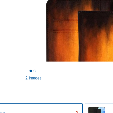
2 images
ine