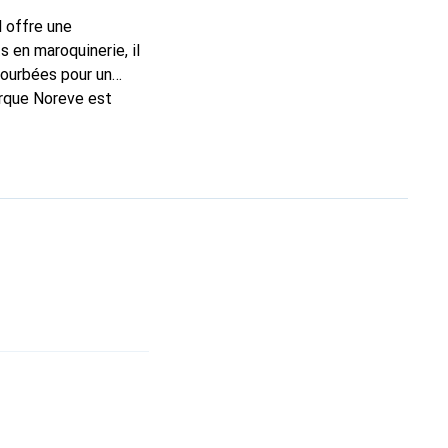
l offre une
 en maroquinerie, il
courbées pour un
arque Noreve est
hoix pour le client