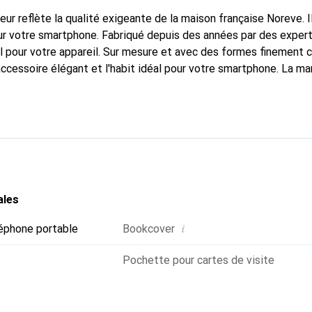
fleur reflète la qualité exigeante de la maison française Noreve. I
r votre smartphone. Fabriqué depuis des années par des experts
 pour votre appareil. Sur mesure et avec des formes finement 
accessoire élégant et l'habit idéal pour votre smartphone. La m
ment pour ses produits de haute qualité et est toujours un bon c
ales
i
éphone portable
Bookcover
Pochette pour cartes de visite