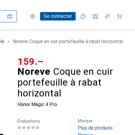
Paramètres
Compte client
Listes de comparaison
Listes d'envies
Panier
Se connecter
le
Noreve Coque en cuir portefeuille à rabat horizontal
CHF
159.–
Noreve
Coque en cuir
portefeuille à rabat
horizontal
Honor Magic 4 Pro
Marque
Évaluations
Plus de produits