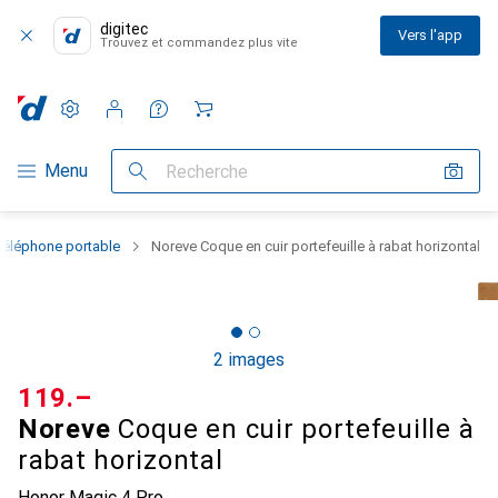
digitec
Vers l'app
Trouvez et commandez plus vite
Paramètres
Compte client
Listes de comparaison
Listes d'envies
Panier
Navigation par catégorie
Menu
Recherche
téléphone portable
Noreve Coque en cuir portefeuille à rabat horizontal
2 images
CHF
119.–
Noreve
Coque en cuir portefeuille à
rabat horizontal
Honor Magic 4 Pro