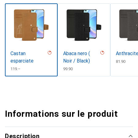
Castan
Abaca nero (
Anthracit
esparciate
Noir / Black)
CHF
81.90
CHF
119.–
CHF
99.90
Informations sur le produit
Description