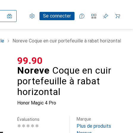
Paramètres
Compte client
Listes de comparaison
Listes d'envies
Panier
Se connecter
le
Noreve Coque en cuir portefeuille à rabat horizontal
CHF
99.90
Noreve
Coque en cuir
portefeuille à rabat
horizontal
Honor Magic 4 Pro
Marque
Évaluations
Plus de produits