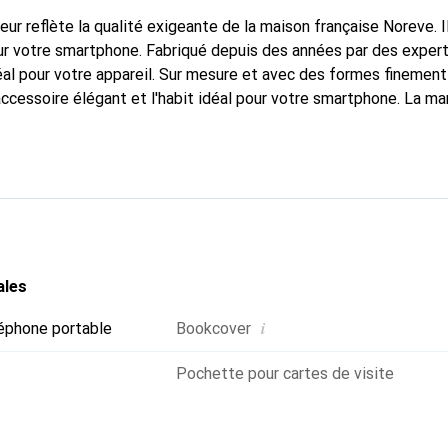
fleur reflète la qualité exigeante de la maison française Noreve. I
r votre smartphone. Fabriqué depuis des années par des expert
al pour votre appareil. Sur mesure et avec des formes finement
accessoire élégant et l'habit idéal pour votre smartphone. La m
ment pour ses produits de haute qualité et reste toujours un exc
ales
i
éphone portable
Bookcover
Pochette pour cartes de visite