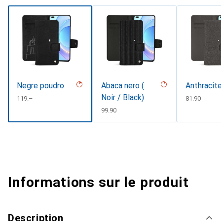
Negre poudro
Abaca nero (
Anthracit
Noir / Black)
CHF
119.–
CHF
81.90
CHF
99.90
Informations sur le produit
Description