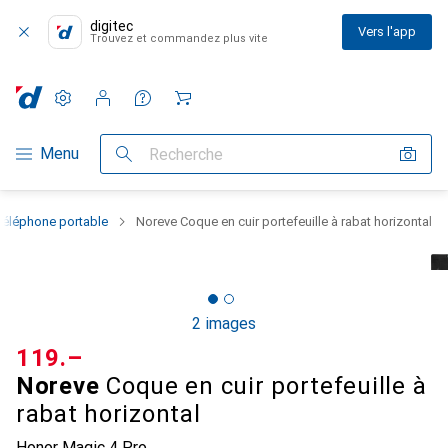
digitec
Vers l'app
Trouvez et commandez plus vite
Paramètres
Compte client
Listes de comparaison
Listes d'envies
Panier
Navigation par catégorie
Menu
Recherche
téléphone portable
Noreve Coque en cuir portefeuille à rabat horizontal
2 images
CHF
119.–
Noreve
Coque en cuir portefeuille à
rabat horizontal
Honor Magic 4 Pro