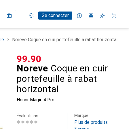
Paramètres
Compte client
Listes de comparaison
Listes d'envies
Panier
Se connecter
le
Noreve Coque en cuir portefeuille à rabat horizontal
CHF
99.90
Noreve
Coque en cuir
portefeuille à rabat
horizontal
Honor Magic 4 Pro
Marque
Évaluations
Plus de produits