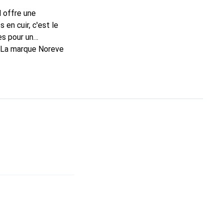
l offre une
en cuir, c'est le
es pour un
. La marque Noreve
 bon choix pour le