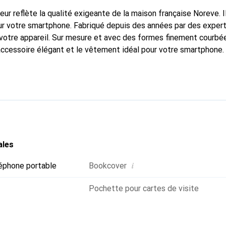
fleur reflète la qualité exigeante de la maison française Noreve. I
r votre smartphone. Fabriqué depuis des années par des experts 
votre appareil. Sur mesure et avec des formes finement courbé
accessoire élégant et le vêtement idéal pour votre smartphone
nalement pour ses produits de haute qualité et reste toujours un
ales
i
éphone portable
Bookcover
Pochette pour cartes de visite