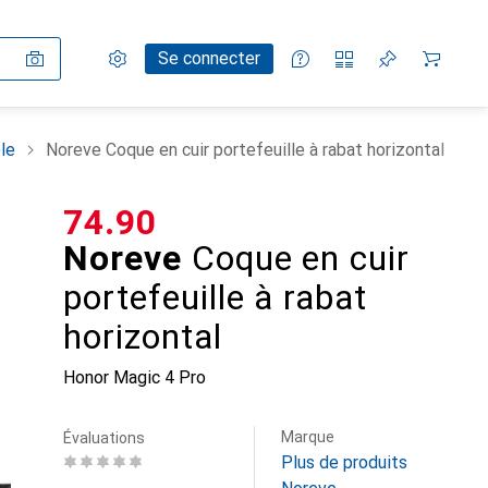
Paramètres
Compte client
Listes de comparaison
Listes d'envies
Panier
Se connecter
le
Noreve Coque en cuir portefeuille à rabat horizontal
CHF
74.90
Noreve
Coque en cuir
portefeuille à rabat
horizontal
Honor Magic 4 Pro
Marque
Évaluations
Plus de produits