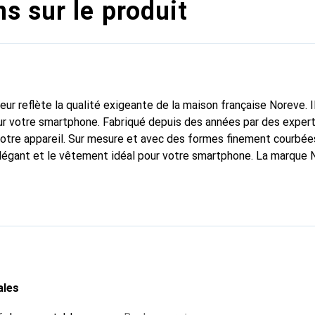
s sur le produit
fleur reflète la qualité exigeante de la maison française Noreve. I
r votre smartphone. Fabriqué depuis des années par des experts 
 votre appareil. Sur mesure et avec des formes finement courbé
élégant et le vêtement idéal pour votre smartphone. La marque 
nnue pour ses produits de haute qualité et constitue toujours u
ales