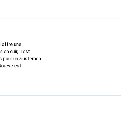
l offre une
en cuir, il est
es pour un ajustement
Noreve est
n bon choix pour le