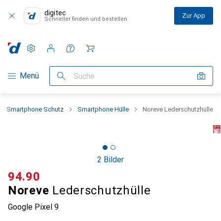
digitec
Zur App
Schneller finden und bestellen
Einstellungen
Kundenkonto
Vergleichslisten
Merklisten
Warenkorb
Navigation nach Kategorien
Menü
Suche
Smartphone Schutz
Smartphone Hülle
Noreve Lederschutzhülle
2 Bilder
CHF
94.90
Noreve
Lederschutzhülle
Google Pixel 9