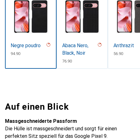
Negre poudro
Abaca Nero,
Anthrazit
Black, Noir
CHF
94.90
CHF
56.90
CHF
76.90
Auf einen Blick
Massgeschneiderte Passform
Die Hülle ist massgeschneidert und sorgt für einen
perfekten Sitz speziell für das Google Pixel 9.