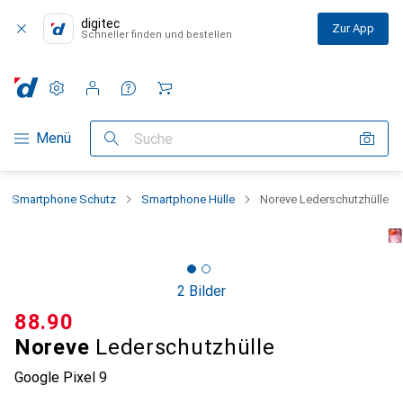
digitec
Zur App
Schneller finden und bestellen
Einstellungen
Kundenkonto
Vergleichslisten
Merklisten
Warenkorb
Navigation nach Kategorien
Menü
Suche
Smartphone Schutz
Smartphone Hülle
Noreve Lederschutzhülle
2 Bilder
CHF
88.90
Noreve
Lederschutzhülle
Google Pixel 9