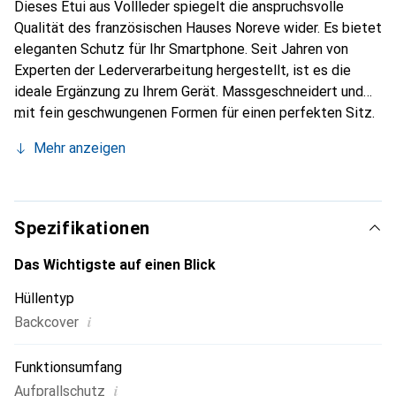
Dieses Etui aus Vollleder spiegelt die anspruchsvolle
Qualität des französischen Hauses Noreve wider. Es bietet
eleganten Schutz für Ihr Smartphone. Seit Jahren von
Experten der Lederverarbeitung hergestellt, ist es die
ideale Ergänzung zu Ihrem Gerät. Massgeschneidert und
mit fein geschwungenen Formen für einen perfekten Sitz.
Ein elegantes Accessoire und das ideale Gewand für Ihr
Mehr anzeigen
Smartphone. Die Marke Noreve ist international für ihre
hochwertigen Produkte bekannt und stets eine gute Wahl
für den anspruchsvollen Kunden.
Spezifikationen
Das Wichtigste auf einen Blick
Hüllentyp
i
Backcover
Funktionsumfang
i
Aufprallschutz