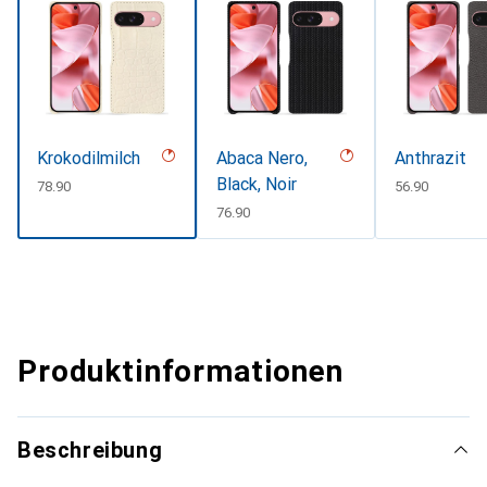
Krokodilmilch
Abaca Nero,
Anthrazit
Black, Noir
CHF
78.90
CHF
56.90
CHF
76.90
Produktinformationen
Beschreibung