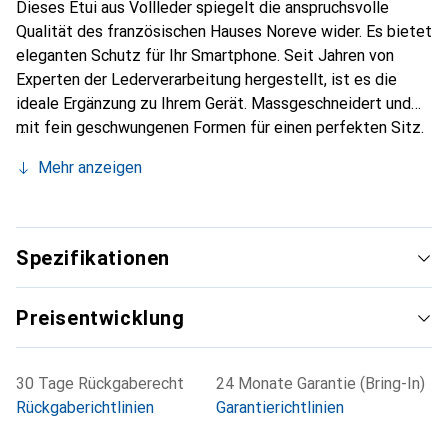
Dieses Etui aus Vollleder spiegelt die anspruchsvolle
Qualität des französischen Hauses Noreve wider. Es bietet
eleganten Schutz für Ihr Smartphone. Seit Jahren von
Experten der Lederverarbeitung hergestellt, ist es die
ideale Ergänzung zu Ihrem Gerät. Massgeschneidert und
mit fein geschwungenen Formen für einen perfekten Sitz.
Ein elegantes Accessoire und das ideale Gewand für Ihr
Mehr anzeigen
Smartphone. Die Marke Noreve ist international für ihre
hochwertigen Produkte bekannt und stets eine gute Wahl
für den anspruchsvollen Kunden.
Spezifikationen
Preisentwicklung
30 Tage Rückgaberecht
24 Monate Garantie (Bring-In)
Rückgaberichtlinien
Garantierichtlinien