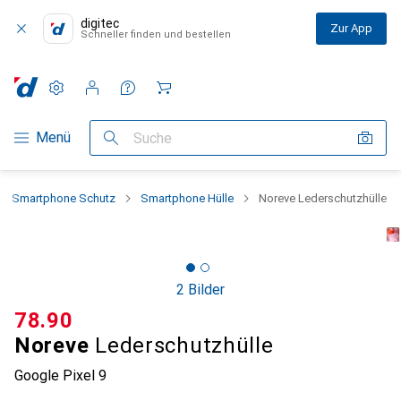
digitec
Zur App
Schneller finden und bestellen
Einstellungen
Kundenkonto
Vergleichslisten
Merklisten
Warenkorb
Navigation nach Kategorien
Menü
Suche
Smartphone Schutz
Smartphone Hülle
Noreve Lederschutzhülle
2 Bilder
CHF
78.90
Noreve
Lederschutzhülle
Google Pixel 9