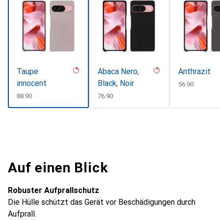
Taupe
Abaca Nero,
Anthrazit
innocent
Black, Noir
CHF
56.90
CHF
88.90
CHF
76.90
Auf einen Blick
Robuster Aufprallschutz
Die Hülle schützt das Gerät vor Beschädigungen durch
Aufprall.