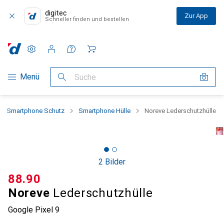
digitec
Zur App
Schneller finden und bestellen
Einstellungen
Kundenkonto
Vergleichslisten
Merklisten
Warenkorb
Navigation nach Kategorien
Menü
Suche
Smartphone Schutz
Smartphone Hülle
Noreve Lederschutzhülle
2 Bilder
CHF
88.90
Noreve
Lederschutzhülle
Google Pixel 9