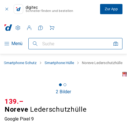
digitec
Zur App
Schneller finden und bestellen
Einstellungen
Kundenkonto
Vergleichslisten
Merklisten
Warenkorb
Navigation nach Kategorien
Menü
Suche
Smartphone Schutz
Smartphone Hülle
Noreve Lederschutzhülle
2 Bilder
CHF
139.–
Noreve
Lederschutzhülle
Google Pixel 9