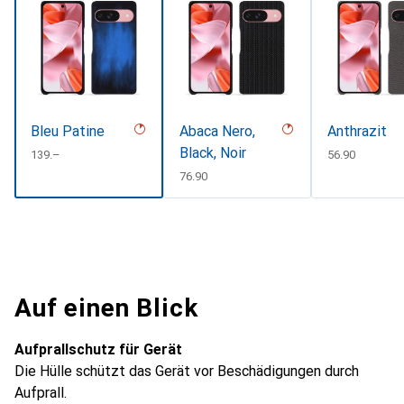
Bleu Patine
Abaca Nero,
Anthrazit
Black, Noir
CHF
139.–
CHF
56.90
CHF
76.90
Auf einen Blick
Aufprallschutz für Gerät
Die Hülle schützt das Gerät vor Beschädigungen durch
Aufprall.