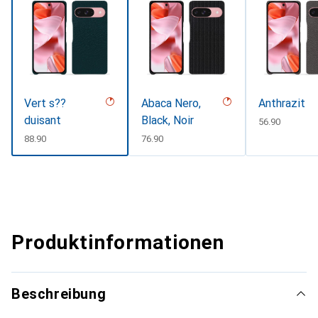
Vert s??
Abaca Nero,
Anthrazit
duisant
Black, Noir
CHF
56.90
CHF
88.90
CHF
76.90
Produktinformationen
Beschreibung