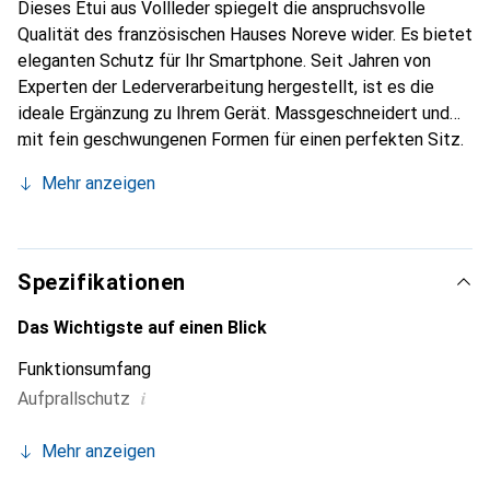
Dieses Etui aus Vollleder spiegelt die anspruchsvolle
Qualität des französischen Hauses Noreve wider. Es bietet
eleganten Schutz für Ihr Smartphone. Seit Jahren von
Experten der Lederverarbeitung hergestellt, ist es die
ideale Ergänzung zu Ihrem Gerät. Massgeschneidert und
mit fein geschwungenen Formen für einen perfekten Sitz.
Ein elegantes Accessoire und das ideale Gewand für Ihr
Mehr anzeigen
Smartphone. Die Marke Noreve ist international für ihre
hochwertigen Produkte bekannt und stets eine gute Wahl
für den anspruchsvollen Kunden.
Spezifikationen
Das Wichtigste auf einen Blick
Funktionsumfang
i
Aufprallschutz
Mehr anzeigen