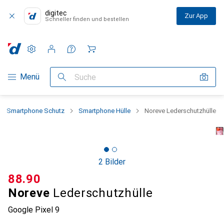
digitec
Zur App
Schneller finden und bestellen
Einstellungen
Kundenkonto
Vergleichslisten
Merklisten
Warenkorb
Navigation nach Kategorien
Menü
Suche
Smartphone Schutz
Smartphone Hülle
Noreve Lederschutzhülle
2 Bilder
CHF
88.90
Noreve
Lederschutzhülle
Google Pixel 9