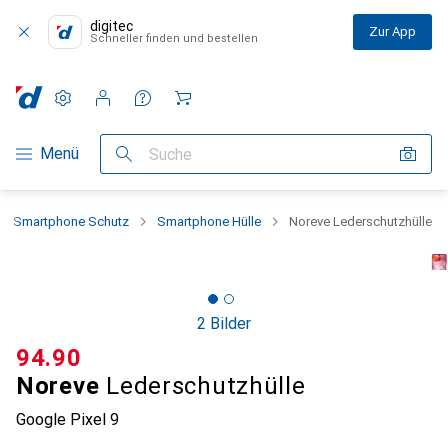
digitec
Zur App
Schneller finden und bestellen
Einstellungen
Kundenkonto
Vergleichslisten
Merklisten
Warenkorb
Navigation nach Kategorien
Menü
Suche
Smartphone Schutz
Smartphone Hülle
Noreve Lederschutzhülle
2 Bilder
CHF
94.90
Noreve
Lederschutzhülle
Google Pixel 9