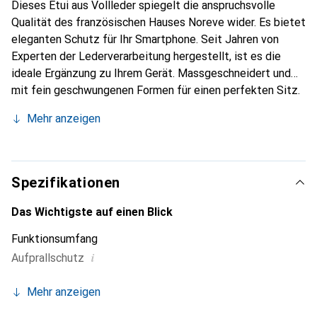
Dieses Etui aus Vollleder spiegelt die anspruchsvolle
Qualität des französischen Hauses Noreve wider. Es bietet
eleganten Schutz für Ihr Smartphone. Seit Jahren von
Experten der Lederverarbeitung hergestellt, ist es die
ideale Ergänzung zu Ihrem Gerät. Massgeschneidert und
mit fein geschwungenen Formen für einen perfekten Sitz.
Ein elegantes Accessoire und das ideale Gewand für Ihr
Mehr anzeigen
Smartphone. Die Marke Noreve ist international für ihre
hochwertigen Produkte bekannt und stets eine gute Wahl
für den anspruchsvollen Kunden.
Spezifikationen
Das Wichtigste auf einen Blick
Funktionsumfang
i
Aufprallschutz
Mehr anzeigen