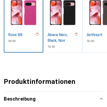
Rose BB
Abaca Nero,
Anthrazit
Black, Noir
CHF
94.90
CHF
56.90
CHF
76.90
Produktinformationen
Beschreibung