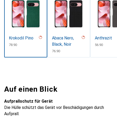
Krokodil Pino
Abaca Nero,
Anthrazit
Black, Noir
CHF
78.90
CHF
56.90
CHF
76.90
Auf einen Blick
Aufprallschutz für Gerät
Die Hülle schützt das Gerät vor Beschädigungen durch
Aufprall.