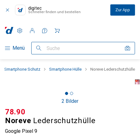
digitec
Zur App
Schneller finden und bestellen
Einstellungen
Kundenkonto
Vergleichslisten
Merklisten
Warenkorb
Navigation nach Kategorien
Menü
Suche
Smartphone Schutz
Smartphone Hülle
Noreve Lederschutzhülle
2 Bilder
CHF
78.90
Noreve
Lederschutzhülle
Google Pixel 9