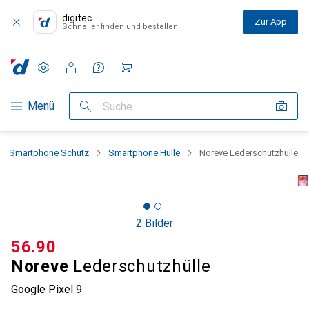
digitec
Zur App
Schneller finden und bestellen
Einstellungen
Kundenkonto
Vergleichslisten
Merklisten
Warenkorb
Navigation nach Kategorien
Menü
Suche
Smartphone Schutz
Smartphone Hülle
Noreve Lederschutzhülle
2 Bilder
CHF
56.90
Noreve
Lederschutzhülle
Google Pixel 9