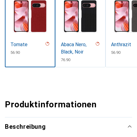
Tomate
Abaca Nero,
Anthrazit
Black, Noir
CHF
56.90
CHF
56.90
CHF
76.90
Produktinformationen
Beschreibung