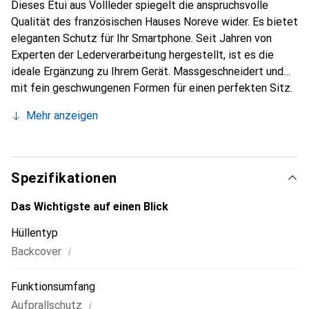
Dieses Etui aus Vollleder spiegelt die anspruchsvolle
Qualität des französischen Hauses Noreve wider. Es bietet
eleganten Schutz für Ihr Smartphone. Seit Jahren von
Experten der Lederverarbeitung hergestellt, ist es die
ideale Ergänzung zu Ihrem Gerät. Massgeschneidert und
mit fein geschwungenen Formen für einen perfekten Sitz.
Ein elegantes Accessoire und das ideale Gewand für Ihr
Mehr anzeigen
Smartphone. Die Marke Noreve ist international für ihre
hochwertigen Produkte bekannt und stets eine gute Wahl
für den anspruchsvollen Kunden.
Spezifikationen
Das Wichtigste auf einen Blick
Hüllentyp
i
Backcover
Funktionsumfang
i
Aufprallschutz