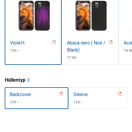
Violett
Abaca nero ( Noir /
Aci
Black)
CHF
139.–
CHF
74.9
CHF
77.90
Hüllentyp
2
Backcover
Sleeve
CHF
139.–
CHF
139.–