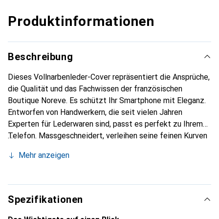
Produktinformationen
Beschreibung
Dieses Vollnarbenleder-Cover repräsentiert die Ansprüche,
die Qualität und das Fachwissen der französischen
Boutique Noreve. Es schützt Ihr Smartphone mit Eleganz.
Entworfen von Handwerkern, die seit vielen Jahren
Experten für Lederwaren sind, passt es perfekt zu Ihrem
Telefon. Massgeschneidert, verleihen seine feinen Kurven
ihm eine echte zweite Haut. Es wird zum schicken und
Mehr anzeigen
unverzichtbaren Accessoire für Ihr Smartphone.
International anerkannt für ihre hochwertigen Produkte ist
die Marke Noreve eine sichere Wahl für eine
anspruchsvolle Kundschaft.
Spezifikationen