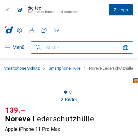
digitec
Zur App
Schneller finden und bestellen
Einstellungen
Kundenkonto
Vergleichslisten
Merklisten
Warenkorb
Navigation nach Kategorien
Menü
Suche
Smartphone Schutz
Smartphone Hülle
Noreve Lederschutzhülle
2 Bilder
CHF
139.–
Noreve
Lederschutzhülle
Apple iPhone 11 Pro Max