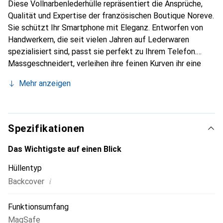
Diese Vollnarbenlederhülle repräsentiert die Ansprüche,
Qualität und Expertise der französischen Boutique Noreve.
Sie schützt Ihr Smartphone mit Eleganz. Entworfen von
Handwerkern, die seit vielen Jahren auf Lederwaren
spezialisiert sind, passt sie perfekt zu Ihrem Telefon.
Massgeschneidert, verleihen ihre feinen Kurven ihr eine
echte zweite Haut. Sie wird zum schicken und
Mehr anzeigen
unverzichtbaren Accessoire Ihres Smartphones.
International anerkannt für ihre hochwertigen Produkte ist
die Marke Noreve eine sichere Wahl für eine
anspruchsvolle Kundschaft.
Spezifikationen
Das Wichtigste auf einen Blick
Hüllentyp
i
Backcover
Funktionsumfang
MagSafe