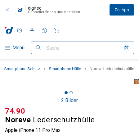
digitec
Zur App
Schneller finden und bestellen
Einstellungen
Kundenkonto
Vergleichslisten
Merklisten
Warenkorb
Navigation nach Kategorien
Menü
Suche
Smartphone Schutz
Smartphone Hülle
Noreve Lederschutzhülle
2 Bilder
CHF
74.90
Noreve
Lederschutzhülle
Apple iPhone 11 Pro Max