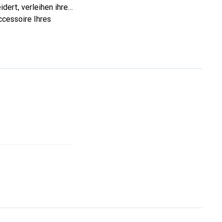
dert, verleihen ihre
ccessoire Ihres
eve eine sichere