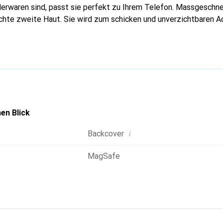
erwaren sind, passt sie perfekt zu Ihrem Telefon. Massgeschnei
echte zweite Haut. Sie wird zum schicken und unverzichtbaren A
nal anerkannt für ihre hochwertigen Produkte ist die Marke Nor
volle Kundschaft.
en Blick
i
Backcover
MagSafe