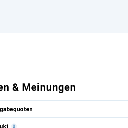
en & Meinungen
kgabequoten
ukt
0