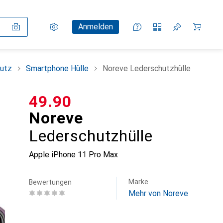
Einstellungen
Kundenkonto
Vergleichslisten
Merklisten
Warenkorb
Anmelden
utz
Smartphone Hülle
Noreve Lederschutzhülle
CHF
49.90
Noreve
Lederschutzhülle
Apple iPhone 11 Pro Max
Marke
Bewertungen
Mehr von Noreve