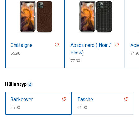
Châtaigne
Abaca nero ( Noir /
Aci
Black)
CHF
55.90
CHF
74.9
CHF
77.90
Hüllentyp
2
Backcover
Tasche
CHF
55.90
CHF
61.90