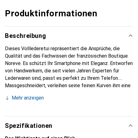
Produktinformationen
Beschreibung
Dieses Volllederetui repräsentiert die Ansprüche, die
Qualität und das Fachwissen der französischen Boutique
Noreve. Es schützt Ihr Smartphone mit Eleganz. Entworfen
von Handwerkern, die seit vielen Jahren Experten für
Lederwaren sind, passt es perfekt zu Ihrem Telefon.
Massgeschneidert, verleihen seine feinen Kurven ihm eine
echte zweite Haut. Es wird zum schicken und
Mehr anzeigen
unverzichtbaren Accessoire für Ihr Smartphone.
International anerkannt für ihre hochwertigen Produkte ist
die Marke Noreve eine sichere Wahl für eine
anspruchsvolle Kundschaft.
Spezifikationen