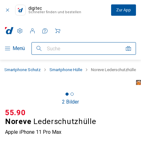
digitec
Zur App
Schneller finden und bestellen
Einstellungen
Kundenkonto
Vergleichslisten
Merklisten
Warenkorb
Navigation nach Kategorien
Menü
Suche
Smartphone Schutz
Smartphone Hülle
Noreve Lederschutzhülle
2 Bilder
CHF
55.90
Noreve
Lederschutzhülle
Apple iPhone 11 Pro Max