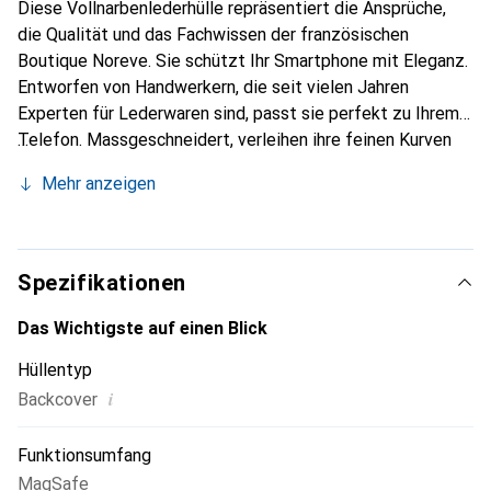
Diese Vollnarbenlederhülle repräsentiert die Ansprüche,
die Qualität und das Fachwissen der französischen
Boutique Noreve. Sie schützt Ihr Smartphone mit Eleganz.
Entworfen von Handwerkern, die seit vielen Jahren
Experten für Lederwaren sind, passt sie perfekt zu Ihrem
Telefon. Massgeschneidert, verleihen ihre feinen Kurven
ihr eine echte zweite Haut. Sie wird zum schicken und
Mehr anzeigen
unverzichtbaren Accessoire Ihres Smartphones.
International anerkannt für ihre hochwertigen Produkte ist
die Marke Noreve eine sichere Wahl für eine
anspruchsvolle Klientel.
Spezifikationen
Das Wichtigste auf einen Blick
Hüllentyp
i
Backcover
Funktionsumfang
MagSafe