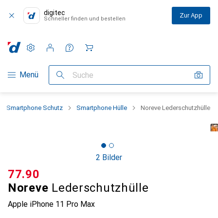
digitec
Zur App
Schneller finden und bestellen
Einstellungen
Kundenkonto
Vergleichslisten
Merklisten
Warenkorb
Navigation nach Kategorien
Menü
Suche
Smartphone Schutz
Smartphone Hülle
Noreve Lederschutzhülle
2 Bilder
CHF
77.90
Noreve
Lederschutzhülle
Apple iPhone 11 Pro Max