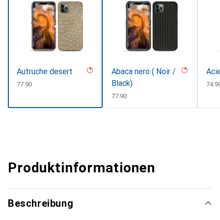
Autruche desert
Abaca nero ( Noir /
Aci
Black)
CHF
77.90
CHF
74.9
CHF
77.90
Produktinformationen
Beschreibung