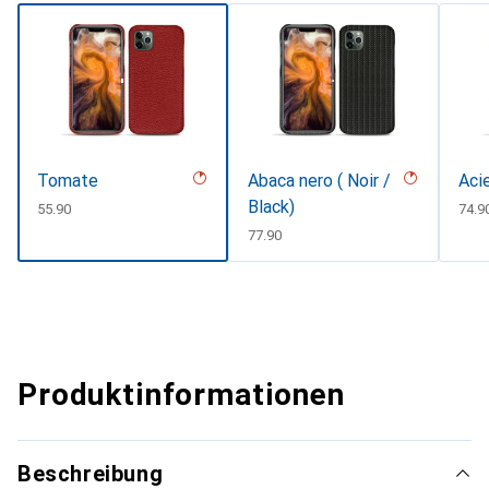
Tomate
Abaca nero ( Noir /
Aci
Black)
CHF
55.90
CHF
74.9
CHF
77.90
Produktinformationen
Beschreibung