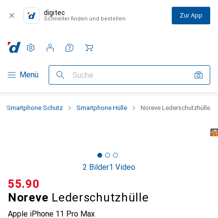
digitec
Zur App
Schneller finden und bestellen
Einstellungen
Kundenkonto
Vergleichslisten
Merklisten
Warenkorb
Navigation nach Kategorien
Menü
Suche
Smartphone Schutz
Smartphone Hülle
Noreve Lederschutzhülle
2 Bilder
1 Video
CHF
55.90
Noreve
Lederschutzhülle
Apple iPhone 11 Pro Max