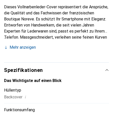
Dieses Vollnarbenleder-Cover repräsentiert die Ansprüche,
die Qualität und das Fachwissen der französischen
Boutique Noreve. Es schützt Ihr Smartphone mit Eleganz.
Entworfen von Handwerkern, die seit vielen Jahren
Experten für Lederwaren sind, passt es perfekt zu Ihrem
Telefon. Massgeschneidert, verleihen seine feinen Kurven
ihm eine echte zweite Haut. Es wird zum schicken und
Mehr anzeigen
unverzichtbaren Accessoire Ihres Smartphones.
International anerkannt für ihre hochwertigen Produkte ist
die Marke Noreve eine sichere Wahl für eine
anspruchsvolle Klientel.
Spezifikationen
Das Wichtigste auf einen Blick
Hüllentyp
i
Backcover
Funktionsumfang