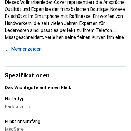
Dieses Vollnarbenleder-Cover repräsentiert die Ansprüche,
Qualität und Expertise der französischen Boutique Noreve.
Es schützt Ihr Smartphone mit Raffinesse. Entworfen von
Handwerkern, die seit vielen Jahren Experten für
Lederwaren sind, passt es perfekt zu Ihrem Telefon.
Massgeschneidert, verleihen seine feinen Kurven ihm eine
echte zweite Haut. Es wird zum schicken und integralen
Mehr anzeigen
Accessoire Ihres Smartphones. International anerkannt für
ihre hochwertigen Produkte ist die Marke Noreve eine
sichere Wahl für eine anspruchsvolle Kundschaft.
Spezifikationen
Das Wichtigste auf einen Blick
Hüllentyp
i
Backcover
Funktionsumfang
MagSafe