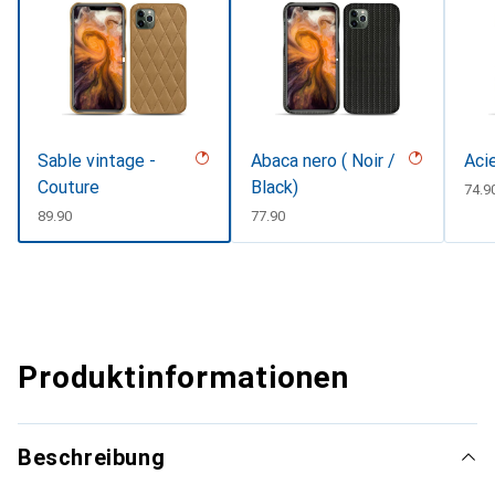
Sable vintage -
Abaca nero ( Noir /
Aci
Couture
Black)
CHF
74.9
CHF
89.90
CHF
77.90
Produktinformationen
Beschreibung