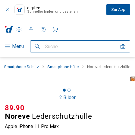
digitec
Zur App
Schneller finden und bestellen
Einstellungen
Kundenkonto
Vergleichslisten
Merklisten
Warenkorb
Navigation nach Kategorien
Menü
Suche
Smartphone Schutz
Smartphone Hülle
Noreve Lederschutzhülle
2 Bilder
CHF
89.90
Noreve
Lederschutzhülle
Apple iPhone 11 Pro Max