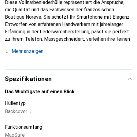
Diese Vollnarbenlederhülle repräsentiert die Ansprüche,
die Qualität und das Fachwissen der französischen
Boutique Noreve. Sie schützt Ihr Smartphone mit Eleganz.
Entworfen von erfahrenen Handwerkern mit jahrelanger
Erfahrung in der Lederwarenherstellung, passt sie perfekt
zu Ihrem Telefon. Massgeschneidert, verleihen ihre feinen
Kurven ihr eine echte zweite Haut. Sie wird zum schicken
Mehr anzeigen
und unverzichtbaren Accessoire für Ihr Smartphone.
International anerkannt für ihre hochwertigen Produkte ist
die Marke Noreve eine zuverlässige Wahl für eine
anspruchsvolle Kundschaft.
Spezifikationen
Das Wichtigste auf einen Blick
Hüllentyp
i
Backcover
Funktionsumfang
MagSafe