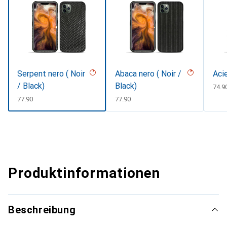
Serpent nero ( Noir
Abaca nero ( Noir /
Aci
/ Black)
Black)
CHF
74.9
CHF
77.90
CHF
77.90
Produktinformationen
Beschreibung