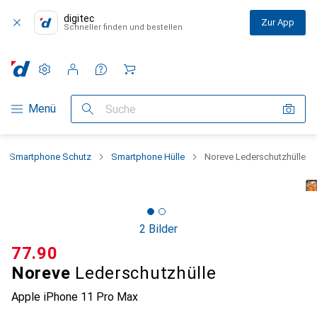
digitec
Zur App
Schneller finden und bestellen
Einstellungen
Kundenkonto
Vergleichslisten
Merklisten
Warenkorb
Navigation nach Kategorien
Menü
Suche
Smartphone Schutz
Smartphone Hülle
Noreve Lederschutzhülle
2 Bilder
CHF
77.90
Noreve
Lederschutzhülle
Apple iPhone 11 Pro Max