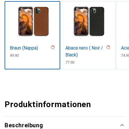
Braun (Nappa)
Abaca nero ( Noir /
Aci
Black)
CHF
49.90
CHF
74.9
CHF
77.90
Produktinformationen
Beschreibung