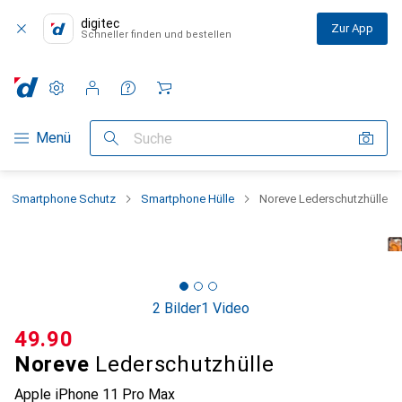
digitec
Zur App
Schneller finden und bestellen
Einstellungen
Kundenkonto
Vergleichslisten
Merklisten
Warenkorb
Navigation nach Kategorien
Menü
Suche
Smartphone Schutz
Smartphone Hülle
Noreve Lederschutzhülle
2 Bilder
1 Video
CHF
49.90
Noreve
Lederschutzhülle
Apple iPhone 11 Pro Max