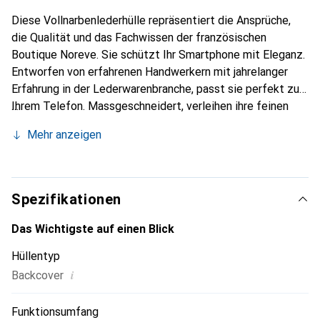
Diese Vollnarbenlederhülle repräsentiert die Ansprüche,
die Qualität und das Fachwissen der französischen
Boutique Noreve. Sie schützt Ihr Smartphone mit Eleganz.
Entworfen von erfahrenen Handwerkern mit jahrelanger
Erfahrung in der Lederwarenbranche, passt sie perfekt zu
Ihrem Telefon. Massgeschneidert, verleihen ihre feinen
Kurven ihr eine echte zweite Haut. Sie wird zum schicken
Mehr anzeigen
und unverzichtbaren Accessoire für Ihr Smartphone. Die
Marke Noreve ist international für ihre hochwertigen
Produkte anerkannt und eine zuverlässige Wahl für eine
anspruchsvolle Kundschaft.
Spezifikationen
Das Wichtigste auf einen Blick
Hüllentyp
i
Backcover
Funktionsumfang