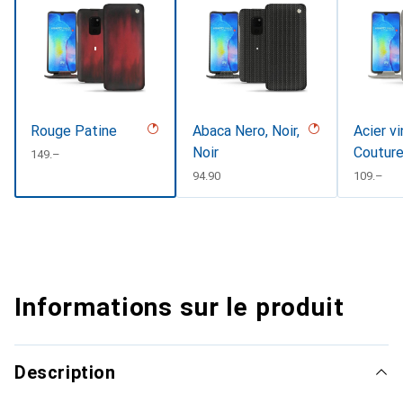
Rouge Patine
Abaca Nero, Noir,
Acier v
Noir
Coutur
CHF
149.–
CHF
94.90
CHF
109.–
Informations sur le produit
Description