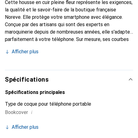
Cette housse en cuir pleine fleur représente les exigences,
la qualité et le savoir-faire de la boutique française
Noreve. Elle protège votre smartphone avec élégance.
Conçue par des artisans qui sont des experts en
maroquinerie depuis de nombreuses années, elle s'adapte
parfaitement à votre téléphone. Sur mesure, ses courbes
délicates lui confèrent une véritable seconde peau. Elle
Afficher plus
devient l'accessoire chic et indispensable de votre
smartphone. Reconnaître internationalement pour ses
produits de haute qualité, la marque Noreve est un choix
sûr pour une clientèle exigeante.
Spécifications
Spécifications principales
Type de coque pour téléphone portable
i
Bookcover
Afficher plus