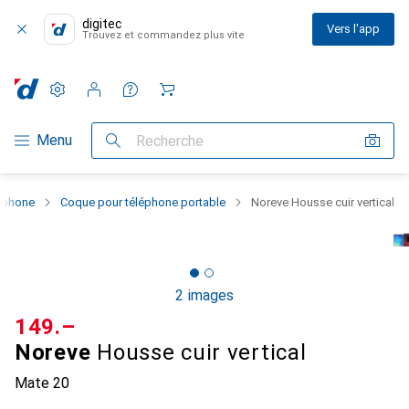
digitec
Vers l'app
Trouvez et commandez plus vite
Paramètres
Compte client
Listes de comparaison
Listes d'envies
Panier
Navigation par catégorie
Menu
Recherche
rtphone
Coque pour téléphone portable
Noreve Housse cuir vertical
2 images
CHF
149.–
Noreve
Housse cuir vertical
Mate 20